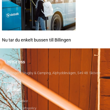
Nu tar du enkelt bussen till Billingen
Hitta oss
Billingens Stugby & Camping, Alphyddevägen, 549 48 Skövde
Villkor
bokningsvillkor
personuppgiftspolicy