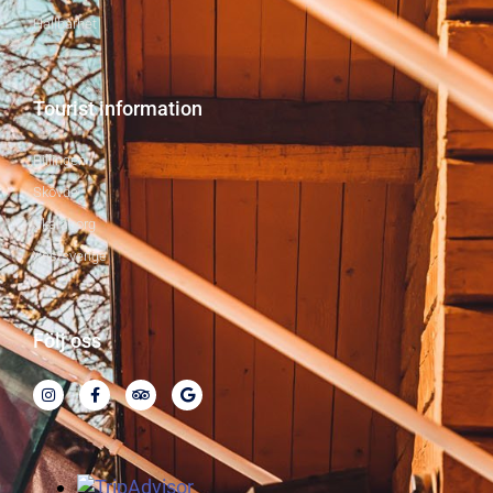
Hållbarhet
Tourist information
Billingen
Skövde
Skaraborg
Västsverige
Följ oss