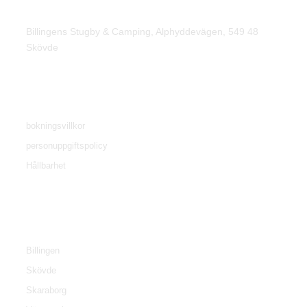
Hitta oss
Billingens Stugby & Camping, Alphyddevägen, 549 48
Skövde
Villkor
bokningsvillkor
personuppgiftspolicy
Hållbarhet
Tourist information
Billingen
Skövde
Skaraborg