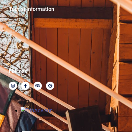
Tourist information
Billingen
Skövde
Skaraborg
Västsverige
Följ oss