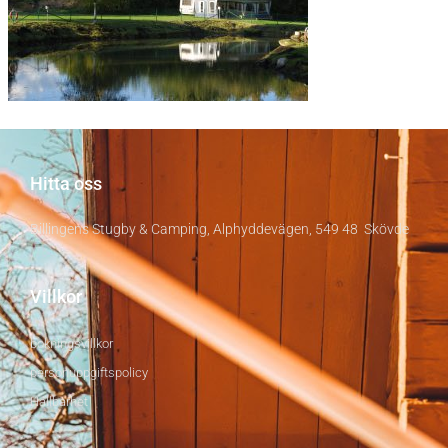
Hitta oss
Billingens Stugby & Camping, Alphyddevägen, 549 48 Skövde
Villkor
bokningsvillkor
personuppgiftspolicy
Hållbarhet