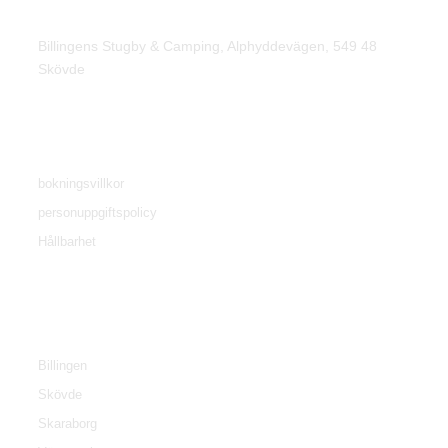
Hitta oss
Billingens Stugby & Camping, Alphyddevägen, 549 48
Skövde
Villkor
bokningsvillkor
personuppgiftspolicy
Hållbarhet
Tourist information
Billingen
Skövde
Skaraborg