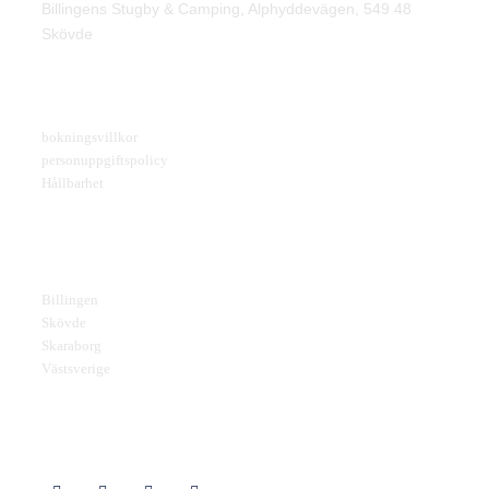
Billingens Stugby & Camping, Alphyddevägen, 549 48
Skövde
Villkor
bokningsvillkor
personuppgiftspolicy
Hållbarhet
Tourist information
Billingen
Skövde
Skaraborg
Västsverige
Följ oss