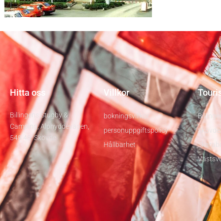
Hitta oss
Villkor
Touri
Billingens Stugby &
bokningsvillkor
Billinge
Camping, Alphyddevägen,
personuppgiftspolicy
Skövde
549 48 Skövde
Hållbarhet
Skarab
Västsve