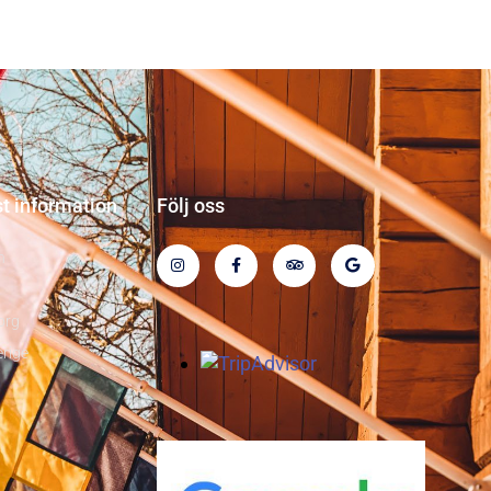
st information
Följ oss
n
org
rige