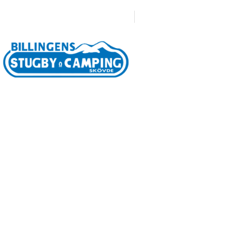
0500-471633
Boka