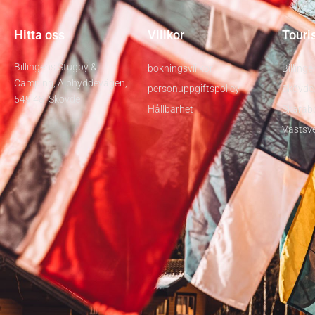
Hitta oss
Villkor
Touri
Billingens Stugby &
bokningsvillkor
Billinge
Camping, Alphyddevägen,
personuppgiftspolicy
Skövde
549 48 Skövde
Hållbarhet
Skarab
Västsve