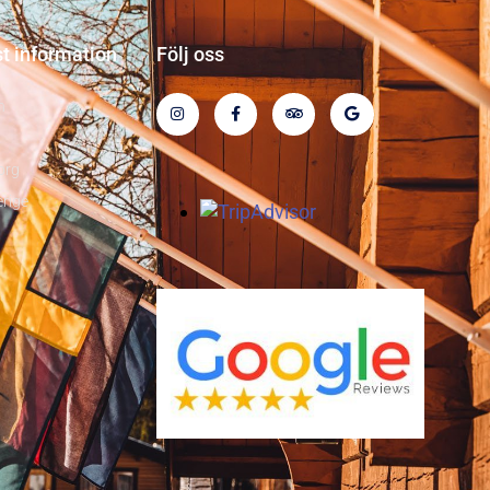
st information
Följ oss
n
org
rige