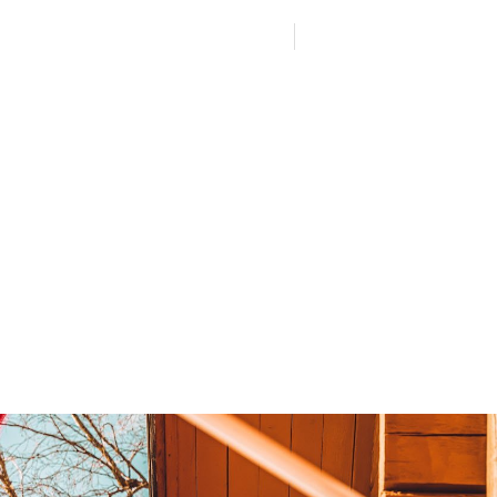
0500-471633
Boka