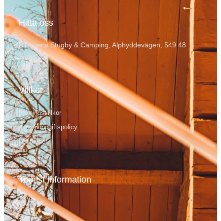
Hitta oss
Billingens Stugby & Camping, Alphyddevägen, 549 48
Skövde
Villkor
bokningsvillkor
personuppgiftspolicy
Hållbarhet
Tourist information
Billingen
Skövde