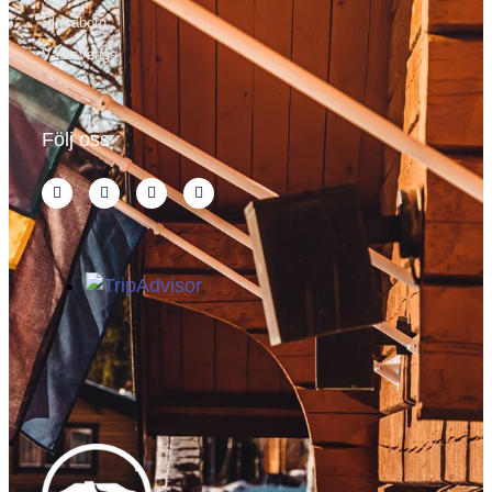
Skaraborg
Västsverige
Följ oss