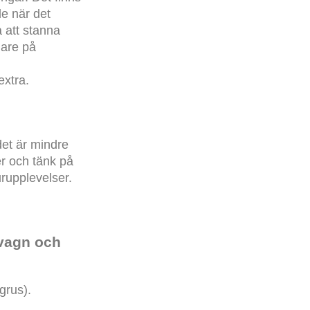
e när det
å att stanna
mare på
extra.
det är mindre
er och tänk på
urupplevelser.
vagn och
grus).