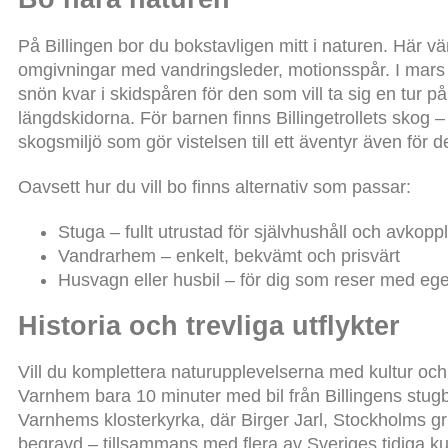
På Billingen bor du bokstavligen mitt i naturen. Här vä
omgivningar med vandringsleder, motionsspår. I mars l
snön kvar i skidspåren för den som vill ta sig en tur på
längdskidorna. För barnen finns Billingetrollets skog – 
skogsmiljö som gör vistelsen till ett äventyr även för d
Oavsett hur du vill bo finns alternativ som passar:
Stuga – fullt utrustad för självhushåll och avkopp
Vandrarhem – enkelt, bekvämt och prisvärt
Husvagn eller husbil – för dig som reser med eg
Historia och trevliga utflykter
Vill du komplettera naturupplevelserna med kultur och 
Varnhem bara 10 minuter med bil från Billingens stugb
Varnhems klosterkyrka, där Birger Jarl, Stockholms gr
begravd – tillsammans med flera av Sveriges tidiga ku