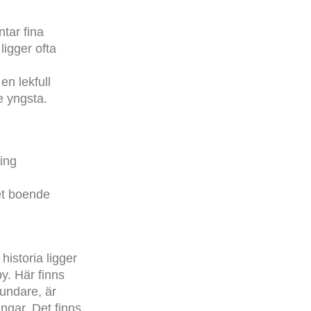
ntar fina
igger ofta
en lekfull
e yngsta.
ling
et boende
historia ligger
y. Här finns
undare, är
ngar. Det finns