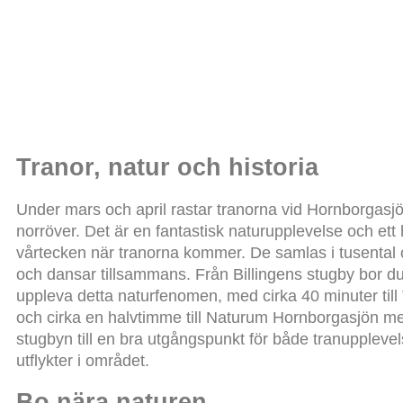
Tranor, natur och historia
Under mars och april rastar tranorna vid Hornborgasj
norröver. Det är en fantastisk naturupplevelse och ett h
vårtecken när tranorna kommer. De samlas i tusental 
och dansar tillsammans. Från Billingens stugby bor du 
uppleva detta naturfenomen, med cirka 40 minuter til
och cirka en halvtimme till Naturum Hornborgasjön med
stugbyn till en bra utgångspunkt för både tranuppleve
utflykter i området.
Bo nära naturen