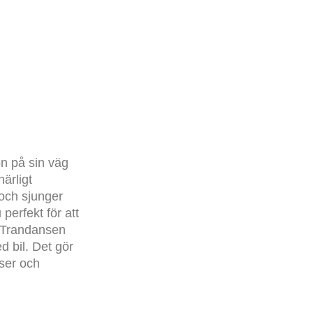
ön på sin väg
ärligt
och sjunger
perfekt för att
l Trandansen
 bil. Det gör
lser och