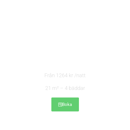
Stuga C
Från 1264 kr /natt
21 m² – 4 bäddar
Boka