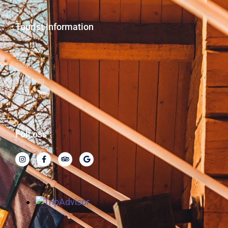
Tourist information
Billingen
Skövde
Skaraborg
Västsverige
Följ oss