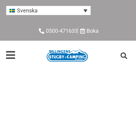
Svenska
0500-471633
Boka