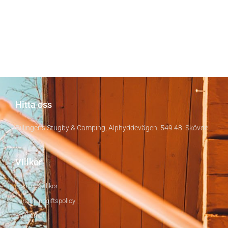
Hitta oss
Billingens Stugby & Camping, Alphyddevägen, 549 48 Skövde
Villkor
bokningsvillkor
personuppgiftspolicy
Hållbarhet