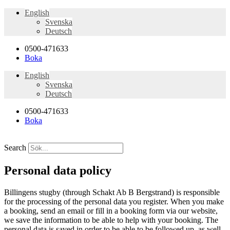
English
Svenska
Deutsch
0500-471633
Boka
English
Svenska
Deutsch
0500-471633
Boka
Search
Personal data policy
Billingens stugby (through Schakt Ab B Bergstrand) is responsible
for the processing of the personal data you register. When you make
a booking, send an email or fill in a booking form via our website,
we save the information to be able to help with your booking. The
personal data is saved in order to be able to be followed up, as well