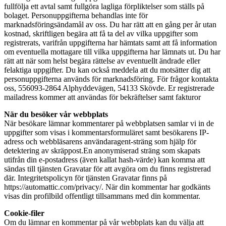
fullfölja ett avtal samt fullgöra lagliga förpliktelser som ställs på
bolaget. Personuppgifterna behandlas inte för
marknadsföringsändamål av oss. Du har rätt att en gång per år utan
kostnad, skriftligen begära att få ta del av vilka uppgifter som
registrerats, varifrån uppgifterna har hämtats samt att få information
om eventuella mottagare till vilka uppgifterna har lämnats ut. Du har
rätt att när som helst begära rättelse av eventuellt ändrade eller
felaktiga uppgifter. Du kan också meddela att du motsätter dig att
personuppgifterna används för marknadsföring. För frågor kontakta
oss, 556093-2864 Alphyddevägen, 54133 Skövde. Er registrerade
mailadress kommer att användas för bekräftelser samt fakturor
När du besöker vår webbplats
När besökare lämnar kommentarer på webbplatsen samlar vi in de
uppgifter som visas i kommentarsformuläret samt besökarens IP-
adress och webbläsarens användaragent-sträng som hjälp för
detektering av skräppost.En anonymiserad sträng som skapats
utifrån din e-postadress (även kallat hash-värde) kan komma att
sändas till tjänsten Gravatar för att avgöra om du finns registrerad
där. Integritetspolicyn för tjänsten Gravatar finns på
https://automattic.com/privacy/. När din kommentar har godkänts
visas din profilbild offentligt tillsammans med din kommentar.
Cookie-filer
Om du lämnar en kommentar på vår webbplats kan du välja att