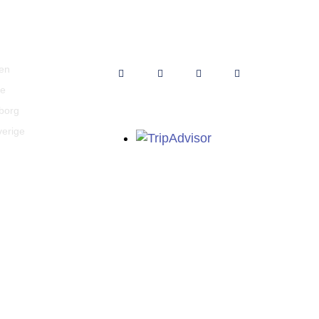
st information
Följ oss
gen
e
borg
verige