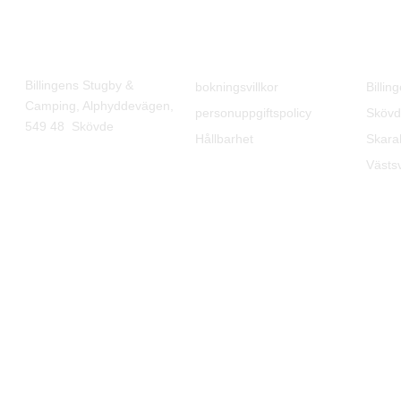
Hitta oss
Villkor
Touri
Billingens Stugby &
bokningsvillkor
Billin
Camping, Alphyddevägen,
personuppgiftspolicy
Skövd
549 48 Skövde
Hållbarhet
Skara
Västs
© Copyright 2021 Billingens stugby & camping. All Rights Reserved.